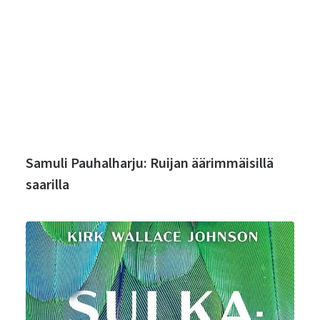
Samuli Pauhalharju: Ruijan äärimmäisillä
saarilla