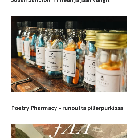
Julian Sancton: Pimeän ja jään vangit
Poetry Pharmacy – runoutta pillerpurkissa